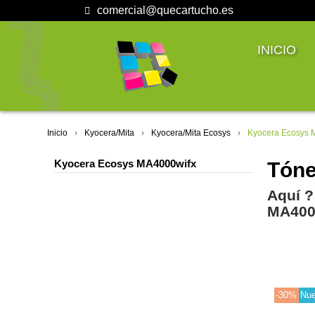
comercial@quecartucho.es
INICIO
Inicio
Kyocera/Mita
Kyocera/Mita Ecosys
Kyocera Ecosys 
Kyocera Ecosys MA4000wifx
Tóne
Aquí ?
MA400
-30%
Nu