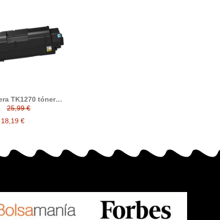
ra TK1270 tóner
ible (1T0C140NL0)
25,99 €
18,19 €