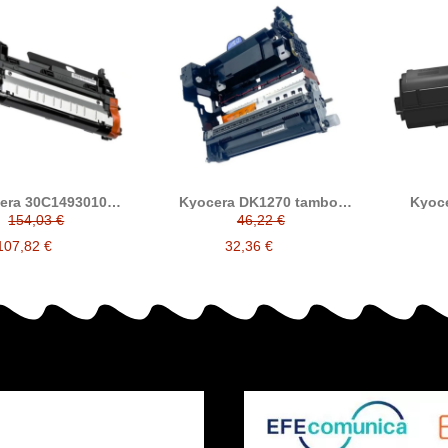
era 30C1493010
Kyocera DK1270 tambor
Kyoce
oper compatible
compatible (30C1493020)
compat
154,03 €
46,22 €
107,82 €
32,36 €