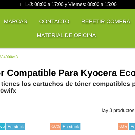
L-J: 08:00 a 17:00 y Viernes: 08:00 a 15:00
MARCAS
CONTACTO
REPETIR COMPRA
MATERIAL DE OFICINA
MA4000wifx
r Compatible Para Kyocera Ec
 tienes los cartuchos de tóner compatibles 
0wifx
Hay 3 productos
evo
En stock
-30%
En stock
-30%
En