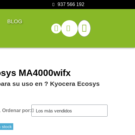
937 566 192
BLOG
osys MA4000wifx
para su uso en ?️ Kyocera Ecosys
.
Ordenar por:
 stock