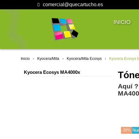
comercial@quecartucho.es
INICIO
Inicio
Kyocera/Mita
Kyocera/Mita Ecosys
Kyocera Ecosys
Kyocera Ecosys MA4000x
Tóne
Aquí ?
MA400
-30%
Nu