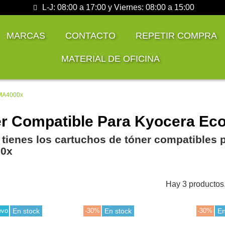
L-J: 08:00 a 17:00 y Viernes: 08:00 a 15:00
MARCAS
CONTACTO
REPETIR COMPRA
MATERIAL DE OFICINA
 MA4000x
r Compatible Para Kyocera Ec
 tienes los cartuchos de tóner compatibles 
0x
Hay 3 productos
evo
En stock
-30%
En stock
-30%
En