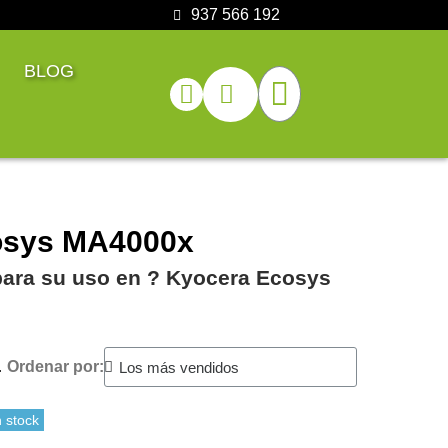
937 566 192
BLOG
osys MA4000x
para su uso en ?️ Kyocera Ecosys
.
Ordenar por:
 stock