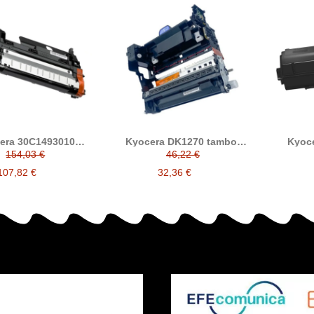
era 30C1493010
Kyocera DK1270 tambor
Kyoce
oper compatible
compatible (30C1493020)
compat
154,03 €
46,22 €
107,82 €
32,36 €