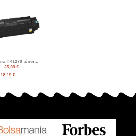
ra TK1270 tóner
ible (1T0C140NL0)
25,99 €
18,19 €