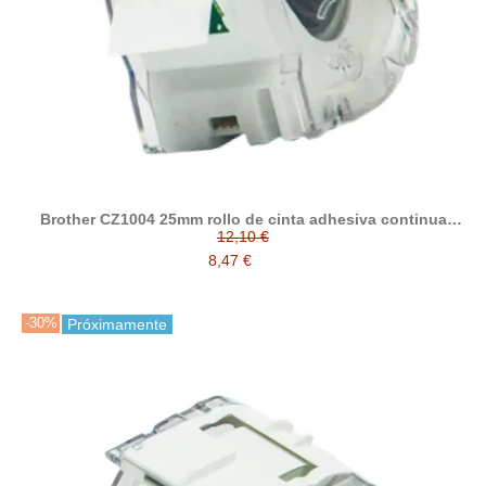
Brother CZ1004 25mm rollo de cinta adhesiva continua
compatible
12,10 €
8,47 €
-30%
Próximamente