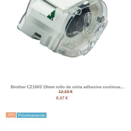
Brother CZ1003 19mm rollo de cinta adhesiva continua
compatible
12,10 €
8,47 €
-30%
Próximamente