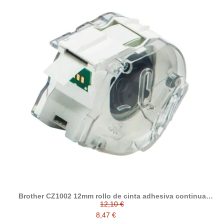
Brother CZ1002 12mm rollo de cinta adhesiva continua
compatible
12,10 €
8,47 €