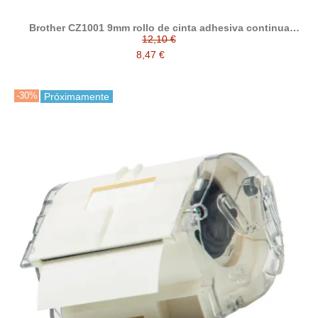
Brother CZ1001 9mm rollo de cinta adhesiva continua
compatible
12,10 €
8,47 €
-30%
Próximamente