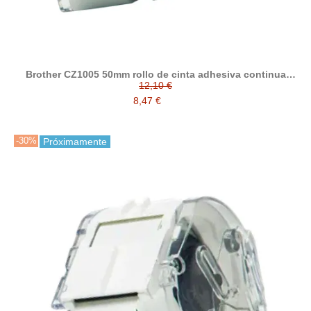
Brother CZ1005 50mm rollo de cinta adhesiva continua
compatible
12,10 €
8,47 €
-30%
Próximamente