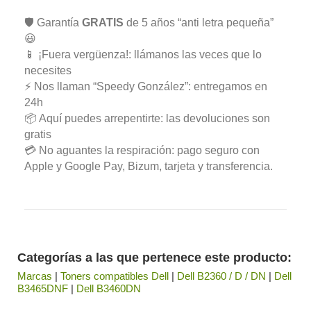
🛡️ Garantía
GRATIS
de 5 años “anti letra pequeña”
😃
📱 ¡Fuera vergüenza!: llámanos las veces que lo
necesites
⚡ Nos llaman “Speedy González”: entregamos en
24h
📦 Aquí puedes arrepentirte: las devoluciones son
gratis
💳 No aguantes la respiración: pago seguro con
Apple y Google Pay, Bizum, tarjeta y transferencia.
Categorías a las que pertenece este producto:
Marcas
|
Toners compatibles Dell
|
Dell B2360 / D / DN
|
Dell
B3465DNF
|
Dell B3460DN