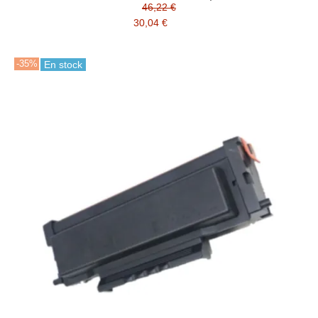
46,22 €
30,04 €
-35%
En stock