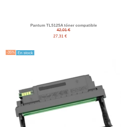
Pantum TL5125A tóner compatible
42,01 €
27,31 €
-35%
En stock