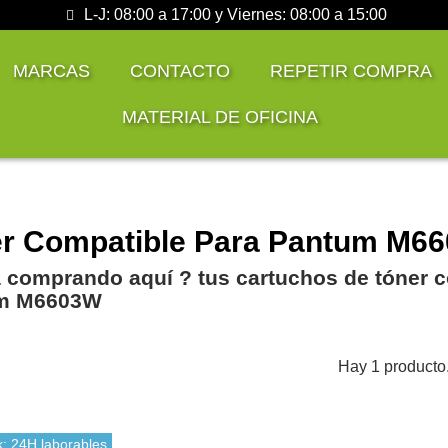
L-J: 08:00 a 17:00 y Viernes: 08:00 a 15:00
MARCAS
CONTACTO
REPETIR COMPRA
MATERIAL DE OFICINA
r Compatible Para Pantum M6
 comprando aquí ? tus cartuchos de tóner c
m M6603W
Hay 1 producto
k: 24H laborables