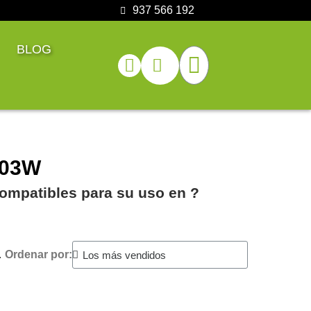
937 566 192
BLOG
603W
ompatibles para su uso en ?️
.
Ordenar por: