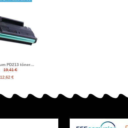
um PD213 tóner
compatible
19,41 €
12,62 €