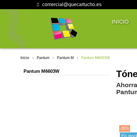
comercial@quecartucho.es
INICIO
Inicio
Pantum
Pantum M
Pantum M6603W
Pantum M6603W
Tóne
Ahorra
Pantu
-35%
En stoc