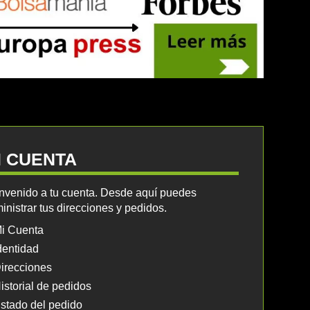
I CUENTA
nvenido a tu cuenta. Desde aquí puedes
inistrar tus direcciones y pedidos.
i Cuenta
dentidad
irecciones
istorial de pedidos
stado del pedido