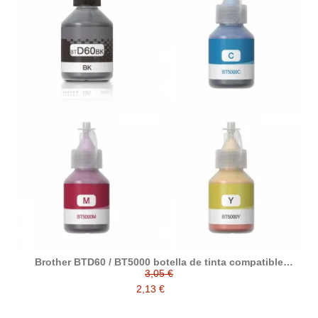
Brother BTD60 / BT5000 botella de tinta compatible
(BT60BK, BT5000C, BT5000M, BT5000Y)
3,05 €
2,13 €