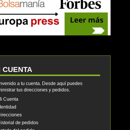
I CUENTA
nvenido a tu cuenta. Desde aquí puedes
inistrar tus direcciones y pedidos.
i Cuenta
dentidad
irecciones
istorial de pedidos