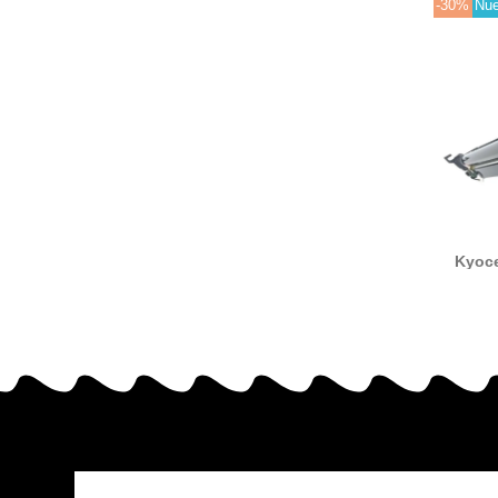
-30%
Nu
Kyoce
tam
(