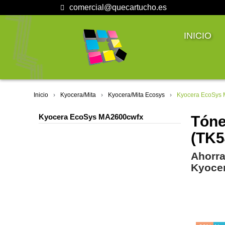
comercial@quecartucho.es
INICIO
Inicio
Kyocera/Mita
Kyocera/Mita Ecosys
Kyocera EcoSys
Kyocera EcoSys MA2600cwfx
Tóne
(TK5
Ahorra
Kyoce