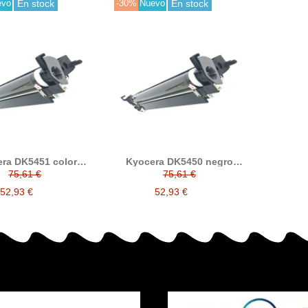
evo
En stock
-30%
Nuevo
En stock
ra DK5451 color
Kyocera DK5450 negro
bor compatible
tambor compatible
75,61 €
75,61 €
30C0D93020)
(30C0D93010)
52,93 €
52,93 €