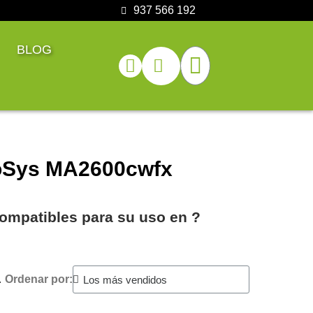
937 566 192
BLOG
coSys MA2600cwfx
ompatibles para su uso en ?️
.
Ordenar por: