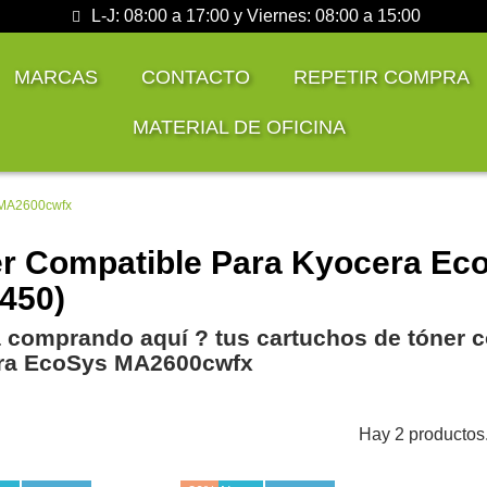
L-J: 08:00 a 17:00 y Viernes: 08:00 a 15:00
MARCAS
CONTACTO
REPETIR COMPRA
MATERIAL DE OFICINA
 MA2600cwfx
r Compatible Para Kyocera E
450)
 comprando aquí ? tus cartuchos de tóner c
ra EcoSys MA2600cwfx
Hay 2 productos