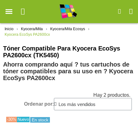
Inicio
Kyocera/Mita
Kyocera/Mita Ecosys
Kyocera EcoSys PA2600cx
Tóner Compatible Para Kyocera EcoSys
PA2600cx (TK5450)
Ahorra comprando aquí ? tus cartuchos de
tóner compatibles para su uso en ?️ Kyocera
EcoSys PA2600cx
Hay 2 productos.
Ordenar por:
-30%
Nuevo
En stock