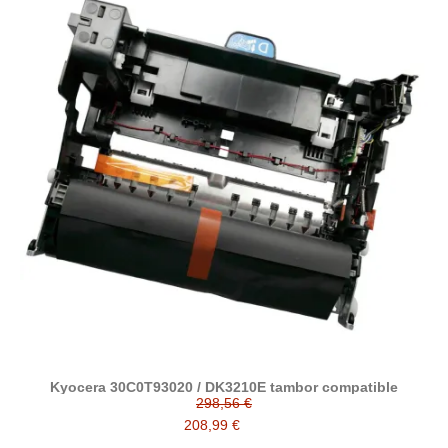
Kyocera 30C0T93020 / DK3210E tambor compatible
298,56 €
208,99 €