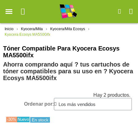
Inicio
Kyocera/Mita
Kyocera/Mita Ecosys
Kyocera Ecosys MA5500ifx
Tóner Compatible Para Kyocera Ecosys
MA5500ifx
Ahorra comprando aquí ? tus cartuchos de
tóner compatibles para su uso en ?️ Kyocera
Ecosys MA5500ifx
Hay 2 productos.
Ordenar por:
-30%
Nuevo
En stock