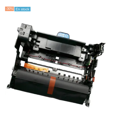
-30%
En stock