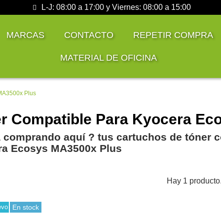
L-J: 08:00 a 17:00 y Viernes: 08:00 a 15:00
MARCAS
CONTACTO
REPETIR COMPRA
MATERIAL DE OFICINA
MA3500x Plus
r Compatible Para Kyocera Ec
 comprando aquí ? tus cartuchos de tóner c
ra Ecosys MA3500x Plus
Hay 1 producto
evo
En stock