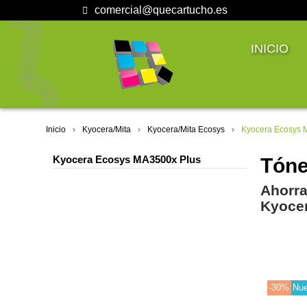
comercial@quecartucho.es
INICIO
Inicio
Kyocera/Mita
Kyocera/Mita Ecosys
Kyocera Ecosys 
Kyocera Ecosys MA3500x Plus
Tóne
Ahorra
Kyoce
-30%
Nu