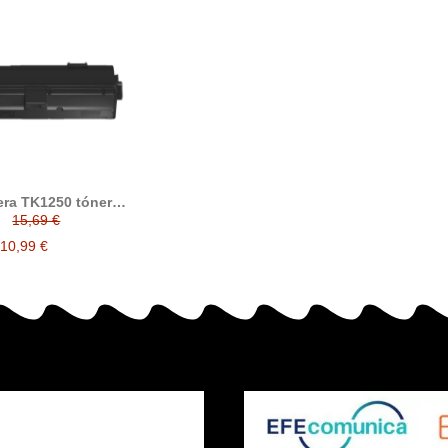
ra TK1250 tóner
ible (1T0C3H0NL0)
15,69 €
10,99 €