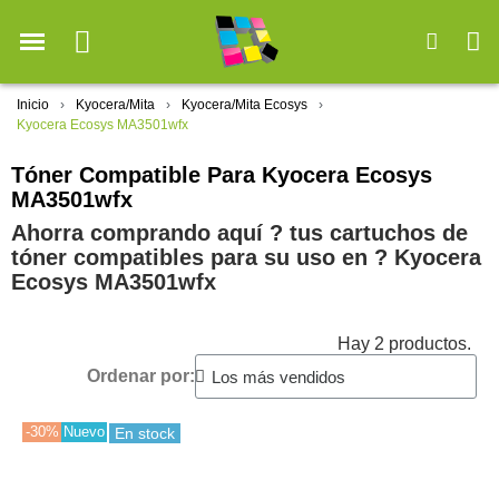
Inicio
Kyocera/Mita
Kyocera/Mita Ecosys
Kyocera Ecosys MA3501wfx
Tóner Compatible Para Kyocera Ecosys
MA3501wfx
Ahorra comprando aquí ? tus cartuchos de
tóner compatibles para su uso en ?️ Kyocera
Ecosys MA3501wfx
Hay 2 productos.
Ordenar por:
-30%
Nuevo
En stock