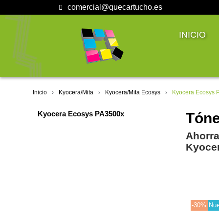
comercial@quecartucho.es
INICIO
Inicio
Kyocera/Mita
Kyocera/Mita Ecosys
Kyocera Ecosys 
Kyocera Ecosys PA3500x
Tóne
Ahorra
Kyoce
-30%
Nu