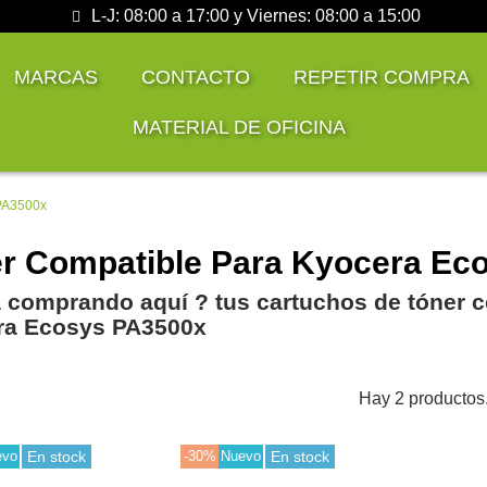
L-J: 08:00 a 17:00 y Viernes: 08:00 a 15:00
MARCAS
CONTACTO
REPETIR COMPRA
MATERIAL DE OFICINA
PA3500x
r Compatible Para Kyocera Ec
 comprando aquí ? tus cartuchos de tóner c
ra Ecosys PA3500x
Hay 2 productos
evo
En stock
-30%
Nuevo
En stock