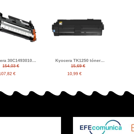
era 30C1493010
Kyocera TK1250 tóner
oper compatible
compatible (1T0C3H0NL0)
154,03 €
15,69 €
107,82 €
10,99 €