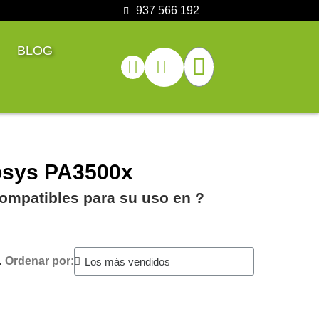
937 566 192
BLOG
osys PA3500x
ompatibles para su uso en ?️
.
Ordenar por: