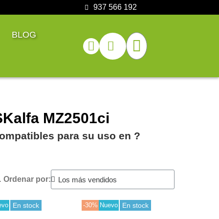
937 566 192
BLOG
SKalfa MZ2501ci
ompatibles para su uso en ?️
.
Ordenar por:
evo
En stock
-30%
Nuevo
En stock