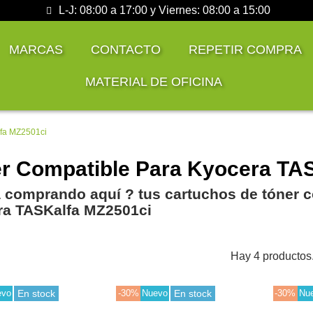
L-J: 08:00 a 17:00 y Viernes: 08:00 a 15:00
MARCAS
CONTACTO
REPETIR COMPRA
MATERIAL DE OFICINA
fa MZ2501ci
r Compatible Para Kyocera TA
 comprando aquí ? tus cartuchos de tóner c
a TASKalfa MZ2501ci
Hay 4 productos
evo
En stock
-30%
Nuevo
En stock
-30%
Nu