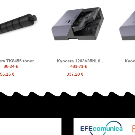
ra TK8455 tóner
Kyocera 1203V35NL0
Kyoc
ible (1T0C2M0NL0,
procesador de documentos
procesa
80,24 €
481,71 €
T0C2MCNL0,
compatible (140 hojas)
compa
T0C2MBNL0,
56,16 €
337,20 €
T0C2MANL0)