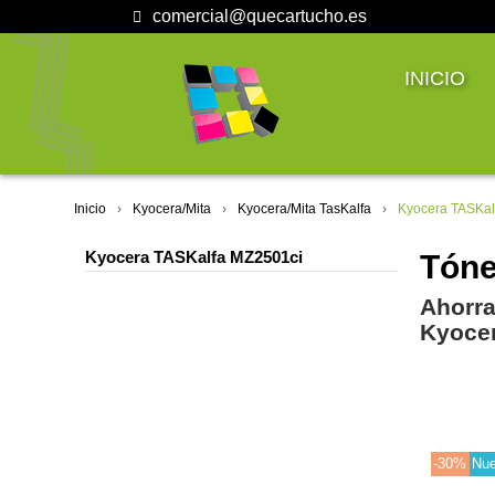
comercial@quecartucho.es
INICIO
Inicio
Kyocera/Mita
Kyocera/Mita TasKalfa
Kyocera TASKal
Kyocera TASKalfa MZ2501ci
Tóne
Ahorra
Kyocer
-30%
Nu