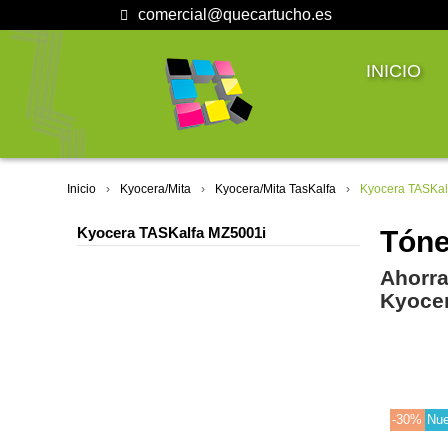
comercial@quecartucho.es
INICIO
Inicio
Kyocera/Mita
Kyocera/Mita TasKalfa
Kyocera TASKal
Kyocera TASKalfa MZ5001i
Tóne
Ahorra
Kyocer
-30%
Nu