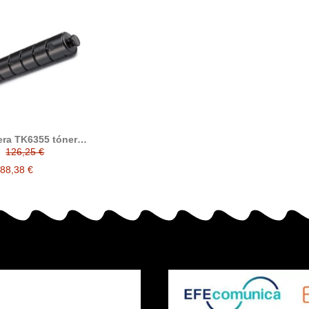
ra TK6355 tóner
ible (1T0C2LANL1)
126,25 €
88,38 €