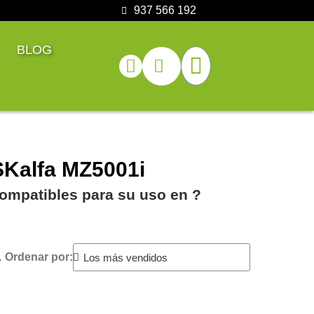
937 566 192
BLOG
SKalfa MZ5001i
ompatibles para su uso en ?️
.
Ordenar por: