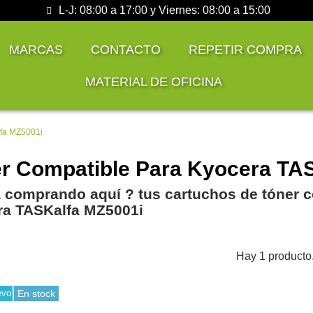
L-J: 08:00 a 17:00 y Viernes: 08:00 a 15:00
MARCAS
CONTACTO
REPETIR COMPRA
MATERIAL DE OFICINA
fa MZ5001i
r Compatible Para Kyocera TA
 comprando aquí ? tus cartuchos de tóner c
a TASKalfa MZ5001i
Hay 1 producto
evo
En stock