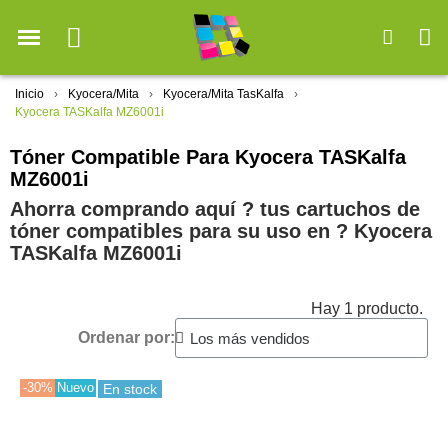
Inicio
Kyocera/Mita
Kyocera/Mita TasKalfa
Kyocera TASKalfa MZ6001i
Tóner Compatible Para Kyocera TASKalfa
MZ6001i
Ahorra comprando aquí ? tus cartuchos de
tóner compatibles para su uso en ?️ Kyocera
TASKalfa MZ6001i
Hay 1 producto.
Ordenar por:
-30%
Nuevo
En stock