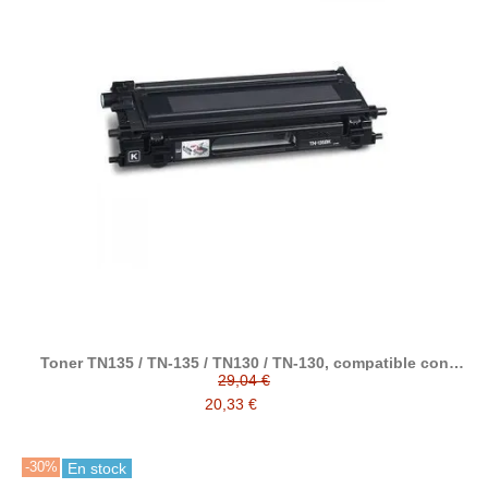
Toner TN135 / TN-135 / TN130 / TN-130, compatible con
brother
29,04 €
20,33 €
-30%
En stock