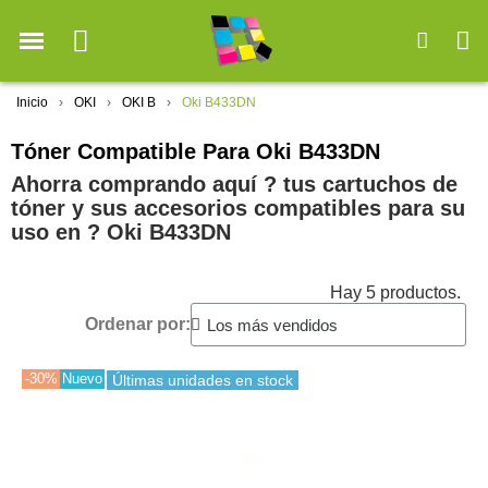
Inicio
OKI
OKI B
Oki B433DN
Tóner Compatible Para Oki B433DN
Ahorra comprando aquí ? tus cartuchos de
tóner y sus accesorios compatibles para su
uso en ?️ Oki B433DN
Hay 5 productos.
Ordenar por:
-30%
Nuevo
Últimas unidades en stock