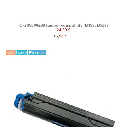
Oki 09006239 tambor compatible (B433, B513)
24,20 €
16,94 €
-30%
Nuevo
En stock