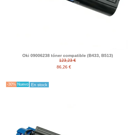
Oki 09006238 tóner compatible (B433, B513)
123,23 €
86,26 €
-30%
Nuevo
En stock