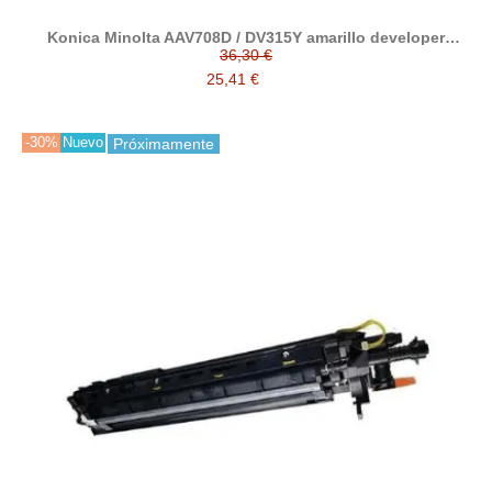
Konica Minolta AAV708D / DV315Y amarillo developer
reciclado
36,30 €
25,41 €
-30%
Nuevo
Próximamente