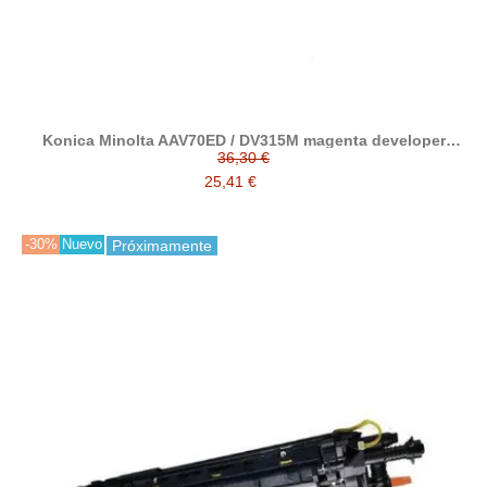
Konica Minolta AAV70ED / DV315M magenta developer
reciclado
36,30 €
25,41 €
-30%
Nuevo
Próximamente