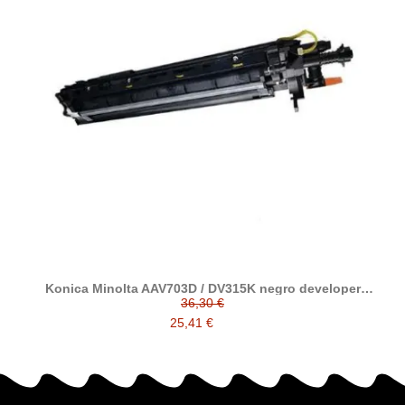
Konica Minolta AAV703D / DV315K negro developer
reciclado
36,30 €
25,41 €