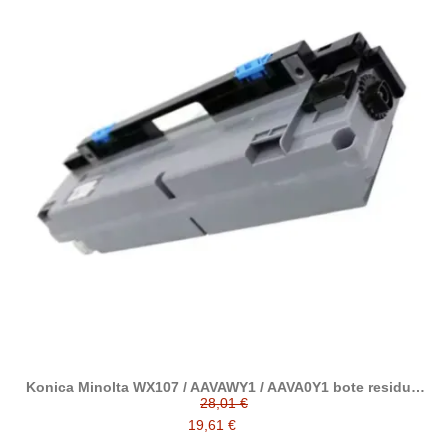
Konica Minolta WX107 / AAVAWY1 / AAVA0Y1 bote residual
compatible
28,01 €
19,61 €