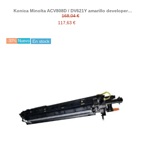
Konica Minolta ACV808D / DV621Y amarillo developer
reciclado
168,04 €
117,63 €
-30%
Nuevo
En stock