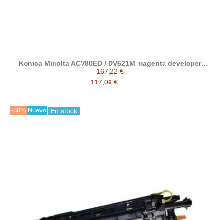
Konica Minolta ACV80ED / DV621M magenta developer
reciclado
167,22 €
117,06 €
-30%
Nuevo
En stock