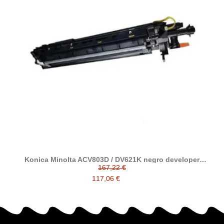
Konica Minolta ACV803D / DV621K negro developer
reciclado
167,22 €
117,06 €