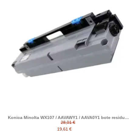
Konica Minolta WX107 / AAVAWY1 / AAVA0Y1 bote residual
compatible
28,01 €
19,61 €