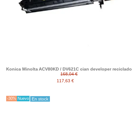
Konica Minolta ACV80KD / DV621C cian developer reciclado
168,04 €
117,63 €
-30%
Nuevo
En stock