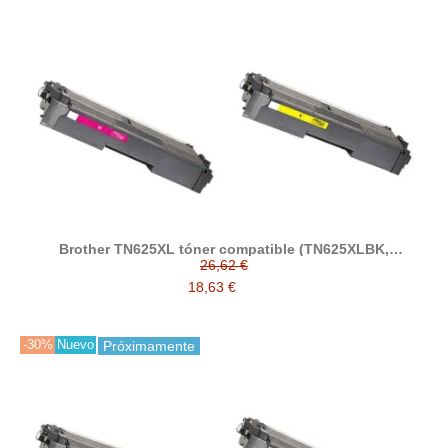
Brother TN625XL tóner compatible (TN625XLBK,
TN625XLC, TN625XLM, TN625XLY)
26,62 €
18,63 €
-30%
Nuevo
Próximamente