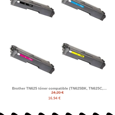
Brother TN625 tóner compatible (TN625BK, TN625C,
TN625M, TN625Y)
24,20 €
16,94 €