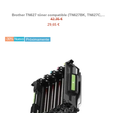
Brother TN627 tóner compatible (TN627BK, TN627C,
TN627M, TN627Y)
42,35 €
29,65 €
-30%
Nuevo
Próximamente