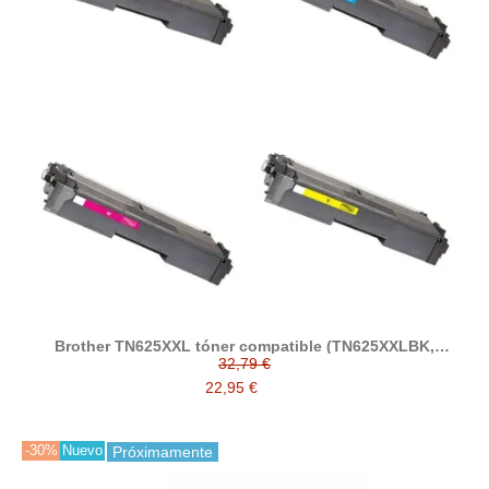
Brother TN625XXL tóner compatible (TN625XXLBK,
TN625XXLC, TN625XXLM, TN625XXLY)
32,79 €
22,95 €
-30%
Nuevo
Próximamente