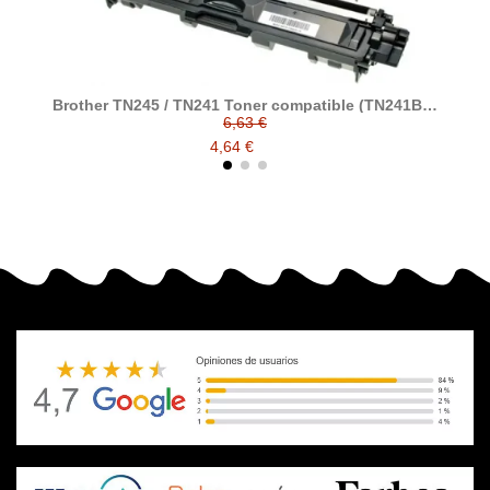
Brother TN245 / TN241 Toner compatible (TN241BK,
Bro
TN245C, TN245M, TN245Y)
6,63 €
4,64 €