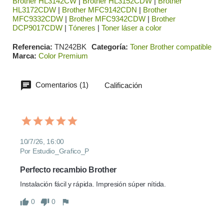
Brother HL3142CW
|
Brother HL3152CDW
|
Brother
HL3172CDW
|
Brother MFC9142CDN
|
Brother
MFC9332CDW
|
Brother MFC9342CDW
|
Brother
DCP9017CDW
|
Tóneres
|
Toner láser a color
Referencia
TN242BK
Categoría
Toner Brother compatible
Marca
Color Premium
Comentarios (1)
Calificación
10/7/26, 16:00
Por Estudio_Grafico_P
Perfecto recambio Brother
Instalación fácil y rápida. Impresión súper nítida.
0
0