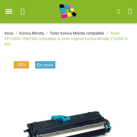
Inicio
Konica Minolta
Toner Konica Minolta compatible
Toner
PP1300X / KM1300 compatible al toner original Konica Minolta 1710567X-
002
-30%
En stock