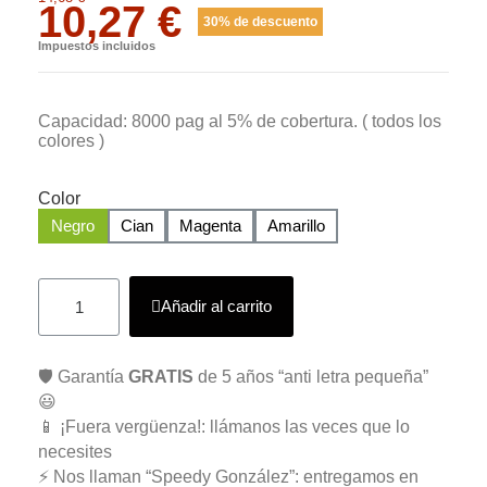
10,27 €
30% de descuento
Impuestos incluidos
Capacidad: 8000 pag al 5% de cobertura. ( todos los
colores )
Color
Negro
Cian
Magenta
Amarillo
Añadir al carrito
🛡️ Garantía
GRATIS
de 5 años “anti letra pequeña”
😃
📱 ¡Fuera vergüenza!: llámanos las veces que lo
necesites
⚡ Nos llaman “Speedy González”: entregamos en