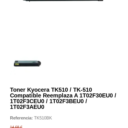
Toner Kyocera TK510 / TK-510
Compatible Reemplaza A 1T02F30EU0 /
1T02F3CEU0 / 1T02F3BEU0 /
1T02F3AEU0
Referencia
TK510BK
14,68 €