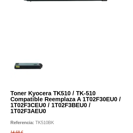
Toner Kyocera TK510 / TK-510
Compatible Reemplaza A 1T02F30EU0 /
1T02F3CEU0 / 1T02F3BEU0 /
1T02F3AEU0
Referencia
TK510BK
14,68 €