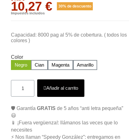
10,27 €
30% de descuento
Impuestos incluidos
Capacidad: 8000 pag al 5% de cobertura. ( todos los
colores )
Color
Negro
Cian
Magenta
Amarillo
Añadir al carrito
🛡️ Garantía
GRATIS
de 5 años “anti letra pequeña”
😃
📱 ¡Fuera vergüenza!: llámanos las veces que lo
necesites
⚡ Nos llaman “Speedy González”: entregamos en