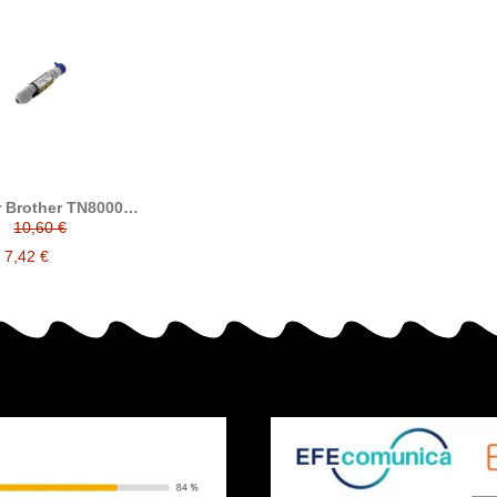
 Brother TN8000
ible con TN-8000
10,60 €
7,42 €