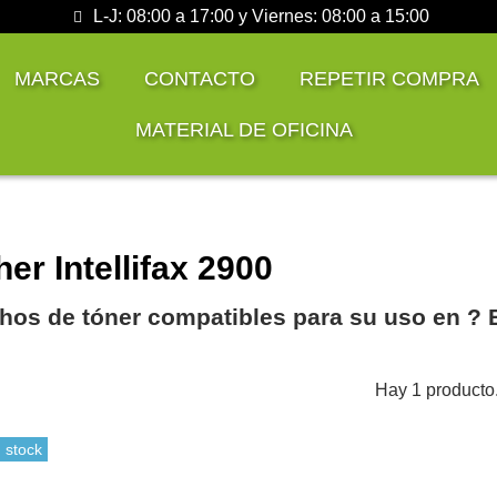
L-J: 08:00 a 17:00 y Viernes: 08:00 a 15:00
MARCAS
CONTACTO
REPETIR COMPRA
MATERIAL DE OFICINA
er Intellifax 2900
hos de tóner compatibles para su uso en ?️ B
Hay 1 producto
 stock