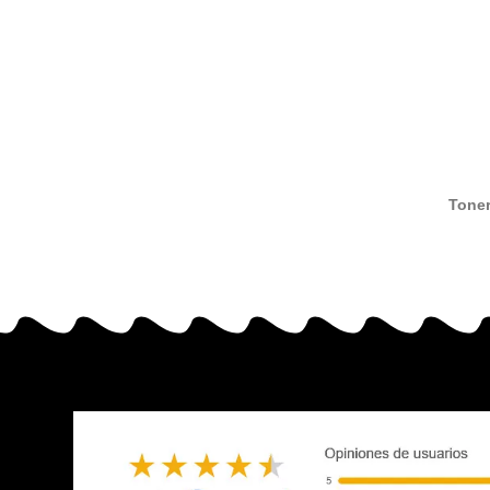
Toner
compat