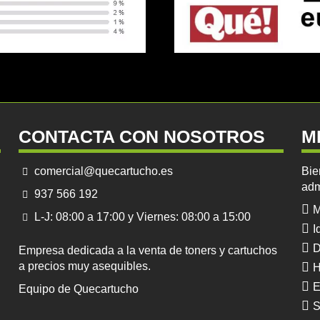
CONTACTA CON NOSOTROS
M
comercial@quecartucho.es
Bie
adm
937 566 192
M
L-J: 08:00 a 17:00 y Viernes: 08:00 a 15:00
I
D
Empresa dedicada a la venta de toners y cartuchos
a precios muy asequibles.
H
E
Equipo de Quecartucho
S