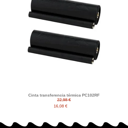
Cinta transferencia térmica PC102RF
22,98 €
16,08 €