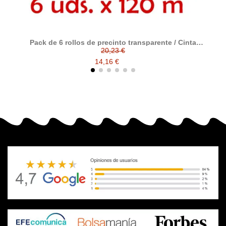
Pack de 6 rollos de precinto transparente / Cinta
P
adhesiva de polipropileno transparente tamaño 120
20,23 €
metros x 48 ancho
14,16 €