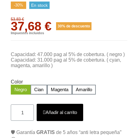
-30%
En stock
53,83 €
37,68 €
30% de descuento
Impuestos incluidos
Capacidad: 47.000 pag al 5% de cobertura. ( negro )
Capacidad: 31.000 pag al 5% de cobertura. ( cyan,
magenta, amarillo )
Color
Negro
Cian
Magenta
Amarillo
Añadir al carrito
🛡️ Garantía
GRATIS
de 5 años “anti letra pequeña”