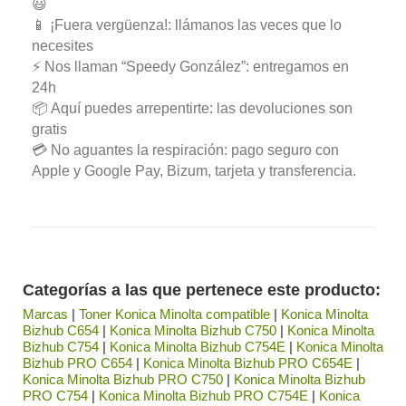
😃
📱 ¡Fuera vergüenza!: llámanos las veces que lo
necesites
⚡ Nos llaman “Speedy González”: entregamos en
24h
📦 Aquí puedes arrepentirte: las devoluciones son
gratis
💳 No aguantes la respiración: pago seguro con
Apple y Google Pay, Bizum, tarjeta y transferencia.
Categorías a las que pertenece este producto:
Marcas
|
Toner Konica Minolta compatible
|
Konica Minolta
Bizhub C654
|
Konica Minolta Bizhub C750
|
Konica Minolta
Bizhub C754
|
Konica Minolta Bizhub C754E
|
Konica Minolta
Bizhub PRO C654
|
Konica Minolta Bizhub PRO C654E
|
Konica Minolta Bizhub PRO C750
|
Konica Minolta Bizhub
PRO C754
|
Konica Minolta Bizhub PRO C754E
|
Konica