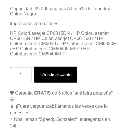
Capacidad: 35.000 paginas A4 al 5% de cobertura
Color: Negro
Impresoras compatibles:
HP ColorLaserjet CP6015DN / HP ColorLaserjet
CP6015N / HP ColorLaserjet CP6015XH / HP
ColorLaserjet CM6030 / HP ColorLaserjet CM6030F
/ HP ColorLaserjet CM6040F MFP / HP
ColorLaserjet CM6040MFP
Añadir al carrito
🛡️ Garantía
GRATIS
de 5 años “anti letra pequeña”
😃
📱 ¡Fuera vergüenza!: llámanos las veces que lo
necesites
⚡ Nos llaman “Speedy González”: entregamos en
24h