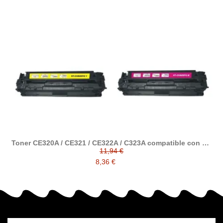
Toner CE320A / CE321 / CE322A / C323A compatible con HP
128
11,94 €
8,36 €