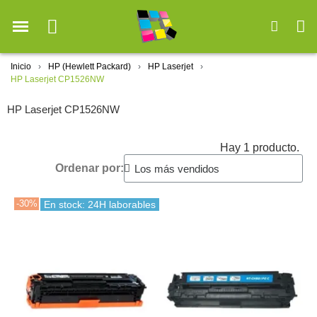
Inicio
HP (Hewlett Packard)
HP Laserjet
HP Laserjet CP1526NW
HP Laserjet CP1526NW
Hay 1 producto.
Ordenar por:
-30%
En stock: 24H laborables