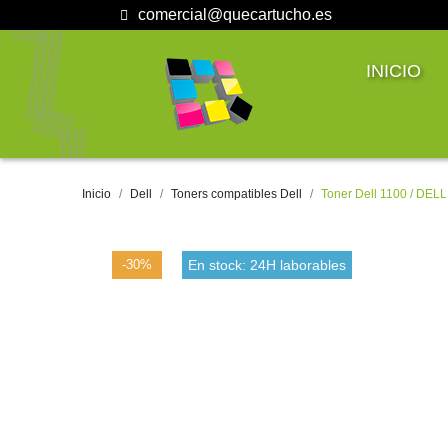
comercial@quecartucho.es
INICIO
Inicio
Dell
Toners compatibles Dell
Toner Dell 1100 / DEL
-30%
En stock: 24H laborables