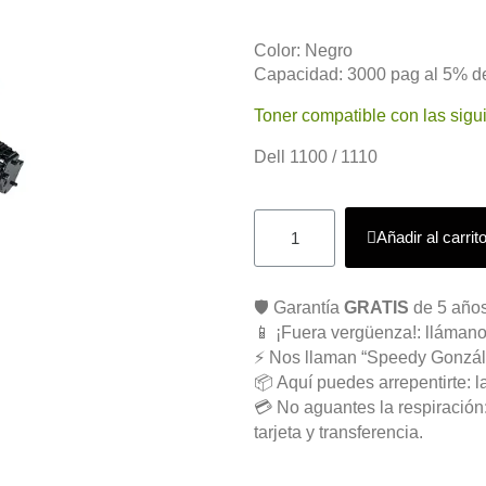
Color: Negro
Capacidad: 3000 pag al 5% de
Toner compatible con las sigu
Dell 1100 / 1110
Añadir al carrit
🛡️ Garantía
GRATIS
de 5 años
📱 ¡Fuera vergüenza!: llámano
⚡ Nos llaman “Speedy Gonzál
📦 Aquí puedes arrepentirte: l
💳 No aguantes la respiració
tarjeta y transferencia.