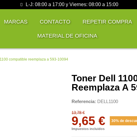
L-J: 08:00 a 17:00 y Viernes: 08:00 a 15:00
MARCAS
CONTACTO
REPETIR COMPRA
MATERIAL DE OFICINA
L1100 compatible reemplaza a 593-10094
Toner Dell 110
Reemplaza A 5
Referencia
DELL1100
13,78 €
9,65 €
30% de descu
Impuestos incluidos