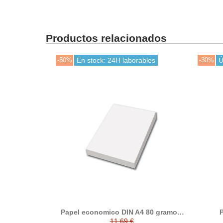
Productos relacionados
-50%
En stock: 24H laborables
-30%
Ú
Papel economico DIN A4 80 gramos,
P
paquete 500 folios
11,69 €