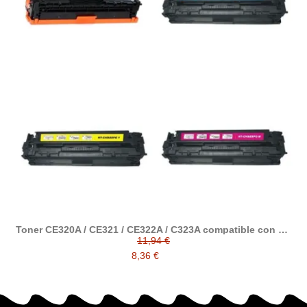
Toner CE320A / CE321 / CE322A / C323A compatible con HP
128
11,94 €
8,36 €