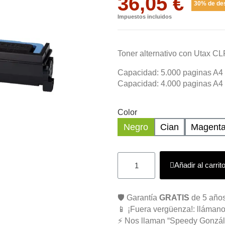
36,05 €
30% de de
Impuestos incluidos
Toner alternativo con Utax C
Capacidad: 5.000 paginas A4 a
Capacidad: 4.000 paginas A4 a
Color
Negro
Cian
Magent
Añadir al carrit
🛡️ Garantía
GRATIS
de 5 años
📱 ¡Fuera vergüenza!: llámano
⚡ Nos llaman “Speedy Gonzál