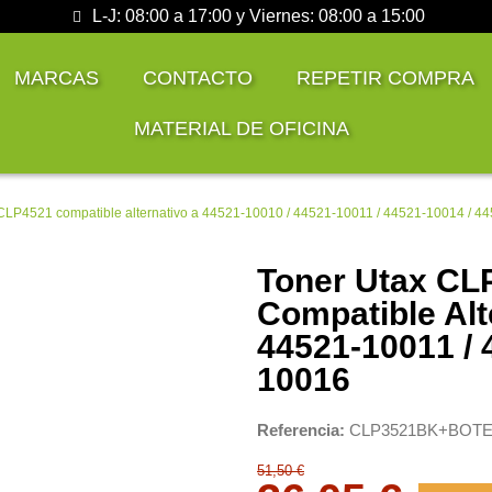
L-J: 08:00 a 17:00 y Viernes: 08:00 a 15:00
MARCAS
CONTACTO
REPETIR COMPRA
MATERIAL DE OFICINA
CLP4521 compatible alternativo a 44521-10010 / 44521-10011 / 44521-10014 / 4
Toner Utax CL
Compatible Alt
44521-10011 / 
10016
Referencia
CLP3521BK+BOT
51,50 €