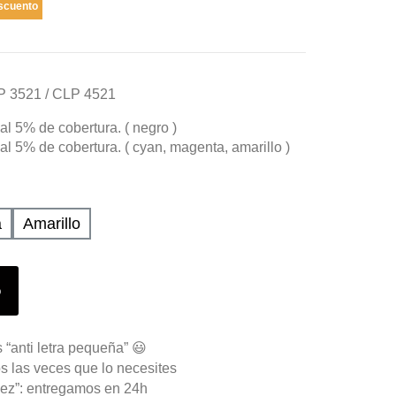
scuento
LP 3521 / CLP 4521
l 5% de cobertura. ( negro )
l 5% de cobertura. ( cyan, magenta, amarillo )
a
Amarillo
o
 “anti letra pequeña” 😃
s las veces que lo necesites
ez”: entregamos en 24h