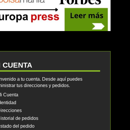
I CUENTA
nvenido a tu cuenta. Desde aquí puedes
inistrar tus direcciones y pedidos.
i Cuenta
dentidad
irecciones
istorial de pedidos
stado del pedido