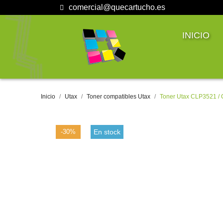
comercial@quecartucho.es
INICIO
Inicio
Utax
Toner compatibles Utax
Toner Utax CLP3521 / 
-30%
En stock