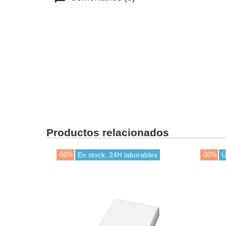
Productos relacionados
-50%
En stock: 24H laborables
-30%
Ú