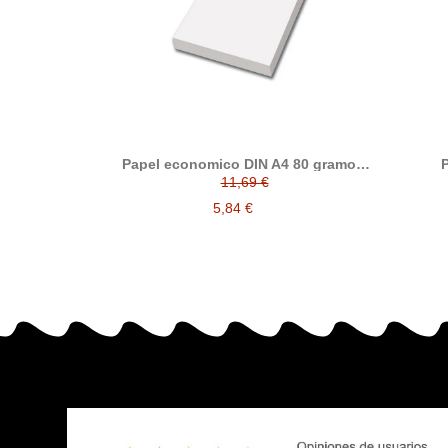
Papel economico DIN A4 80 gramos,
P
paquete 500 folios
11,69 €
5,84 €