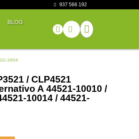
937 566 192
BLOG
4521-10016
P3521 / CLP4521
ernativo A 44521-10010 /
44521-10014 / 44521-
E