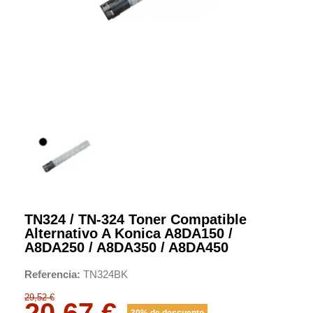
TN324 / TN-324 Toner Compatible
Alternativo A Konica A8DA150 /
A8DA250 / A8DA350 / A8DA450
Referencia
TN324BK
29,52 €
20,67 €
30% de descuento