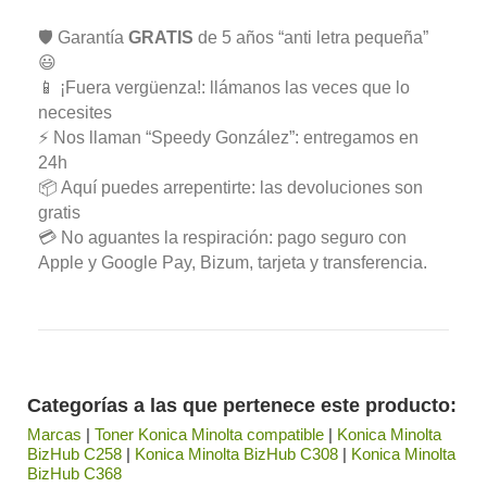
🛡️ Garantía
GRATIS
de 5 años “anti letra pequeña”
😃
📱 ¡Fuera vergüenza!: llámanos las veces que lo
necesites
⚡ Nos llaman “Speedy González”: entregamos en
24h
📦 Aquí puedes arrepentirte: las devoluciones son
gratis
💳 No aguantes la respiración: pago seguro con
Apple y Google Pay, Bizum, tarjeta y transferencia.
Categorías a las que pertenece este producto:
Marcas
|
Toner Konica Minolta compatible
|
Konica Minolta
BizHub C258
|
Konica Minolta BizHub C308
|
Konica Minolta
BizHub C368