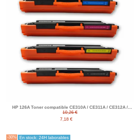
HP 126A Toner compatible CE310A / CE311A / CE312A /
CE313A
10,26 €
7,18 €
-30%
En stock: 24H laborables