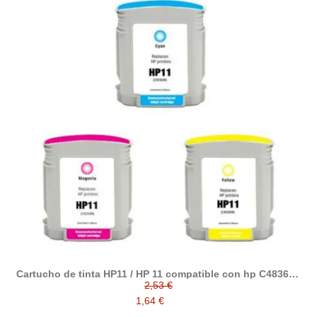
Cartucho de tinta HP11 / HP 11 compatible con hp C4836A /
C4837A / C4838A
2,53 €
1,64 €