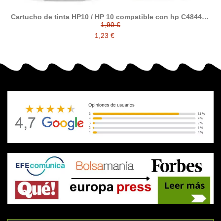
Cartucho de tinta HP10 / HP 10 compatible con hp C4844A /
C4841A / C4842A / C4843A
1,90 €
1,23 €