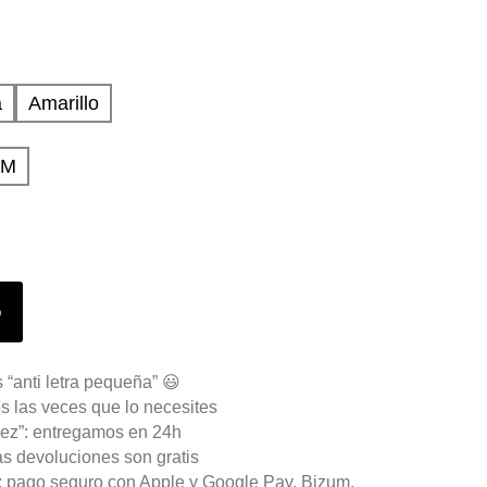
a
Amarillo
UM
o
 “anti letra pequeña” 😃
s las veces que lo necesites
ez”: entregamos en 24h
as devoluciones son gratis
n: pago seguro con Apple y Google Pay, Bizum,