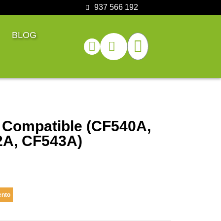
937 566 192
BLOG
 Compatible (CF540A,
2A, CF543A)
ento