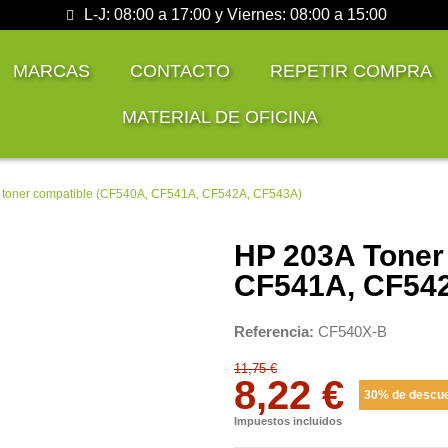
L-J: 08:00 a 17:00 y Viernes: 08:00 a 15:00
MARCAS
CONTACTO
REPETIR COMPRA
MATERIAL DE OFICINA
 toner compatible (CF540A, CF541A, CF542A, CF543A)
HP 203A Toner
CF541A, CF54
Referencia
CF540X-B
11,75 €
8,22 €
30% de descu
Impuestos incluidos