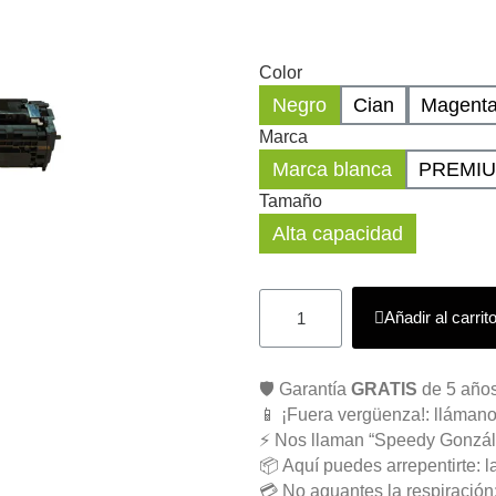
Color
Negro
Cian
Magent
Marca
Marca blanca
PREMI
Tamaño
Alta capacidad
Añadir al carrit
🛡️ Garantía
GRATIS
de 5 años
📱 ¡Fuera vergüenza!: llámano
⚡ Nos llaman “Speedy Gonzál
📦 Aquí puedes arrepentirte: l
💳 No aguantes la respiració