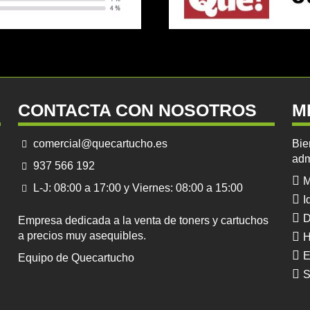
CONTACTA CON NOSOTROS
M
comercial@quecartucho.es
Bie
adm
937 566 192
M
L-J: 08:00 a 17:00 y Viernes: 08:00 a 15:00
I
D
Empresa dedicada a la venta de toners y cartuchos
a precios muy asequibles.
H
E
Equipo de Quecartucho
S