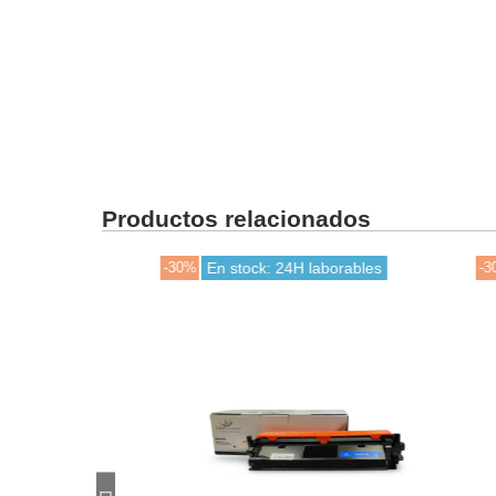
Productos relacionados
-30%
En stock: 24H laborables
-30%
E