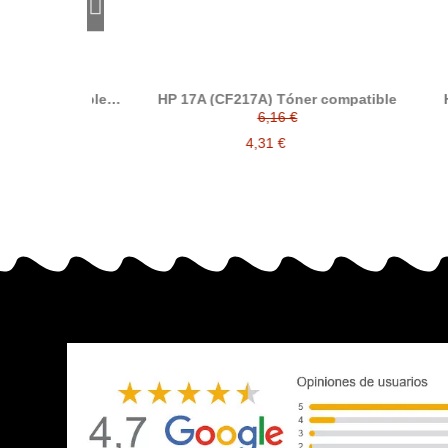
compatible
HP 17A (CF217A) Tóner compatible
HP 2
F-256A HP 56A
6,16 €
4,31 €