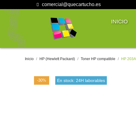
comercial@quecartucho.es
INICIO
Inicio
HP (Hewlett Packard)
Toner HP compatible
HP 203A
-30%
En stock: 24H laborables