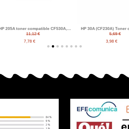
05A toner compatible CF530A,
HP 30A (CF230A) Toner comp
CF531A, CF532A, CF533A
11,12 €
5,69 €
7,78 €
3,98 €