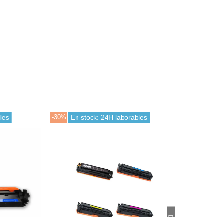
-30%
En stock: 24H laborables
-30%
Últimas