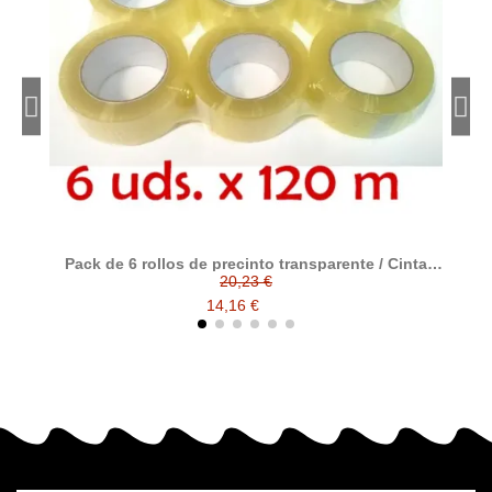
Pack de 6 rollos de precinto transparente / Cinta
P
adhesiva de polipropileno transparente tamaño 120
20,23 €
metros x 48 ancho
14,16 €