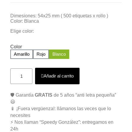
Dimesiones: 54x25 mm ( 500 etiquetas x rollo )
Color: Blanca
Elige color:
Color
Amarillo
Rojo
Blanco
Añadir al carrito
🛡️ Garantía
GRATIS
de 5 años “anti letra pequeña”
😃
📱 ¡Fuera vergüenza!: llámanos las veces que lo
necesites
⚡ Nos llaman “Speedy González”: entregamos en
24h