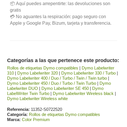
📦 Aquí puedes arrepentirte: las devoluciones son
gratis
💳 No aguantes la respiración: pago seguro con
Apple y Google Pay, Bizum, tarjeta y transferencia.
Categorías a las que pertenece este producto:
Rollos de etiquetas Dymo compatibles
|
Dymo Labelwriter
310
|
Dymo Labelwriter 320
|
Dymo Labelwriter 330 / Turbo
|
Dymo Labelwriter 400 / Duo / Turbo / Twin / Twin turbo
|
Dymo Labelwriter 450 / Duo / Turbo / Twin Turbo
|
Dymo
Labelwriter DUO
|
Dymo Labelwriter SE 450
|
Dymo
LabelWriter Twin Turbo
|
Dymo Labelwriter Wireless black
|
Dymo Labelwriter Wireless white
Referencia
11352-S0722520
Categoría
Rollos de etiquetas Dymo compatibles
Marca
Color Premium