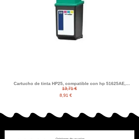
Cartucho de tinta HP25, compatible con hp 51625AE,
tricolor
13,71 €
8,91 €