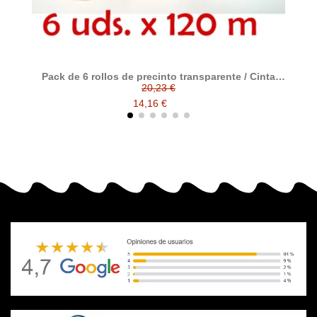
Pack de 6 rollos de precinto transparente / Cinta
P
adhesiva de polipropileno transparente tamaño 120
20,23 €
metros x 48 ancho
14,16 €