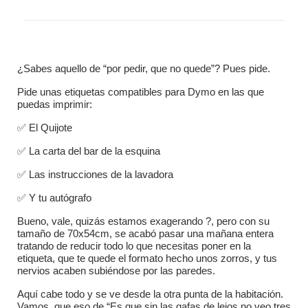
¿Sabes aquello de “por pedir, que no quede”? Pues pide.
Pide unas etiquetas compatibles para Dymo en las que
puedas imprimir:
✅ El Quijote
✅ La carta del bar de la esquina
✅ Las instrucciones de la lavadora
✅ Y tu autógrafo
Bueno, vale, quizás estamos exagerando ?, pero con su
tamaño de 70x54cm, se acabó pasar una mañana entera
tratando de reducir todo lo que necesitas poner en la
etiqueta, que te quede el formato hecho unos zorros, y tus
nervios acaben subiéndose por las paredes.
Aquí cabe todo y se ve desde la otra punta de la habitación.
Vamos, que eso de “Es que sin las gafas de lejos no veo tres