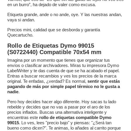
en un burro”, ha dejado de valer como excusa.
Etiqueta grande, ande o no ande, oye. Y las nuestras andan,
vaya si andan.
Precios mini, calidad que se desborda y garantía
Quecartucho.
Rollo de Etiquetas Dymo 99015
(S0722440) Compatible 70x54 mm
Imagina por un momento que tienes que organizar tus
envíos o clasificar archivadores. Miras tu impresora Dymo
LabelWriter y te das cuenta de que se ha acabado el papel.
Entras a buscar recambios y ves los precios de la marca
original. Te enfadas, ¿verdad? Es normal,
sentir que estás
pagando de más por simple papel térmico no le gusta a
nadie
.
Pero hoy decides hacer algo diferente. Hoy sacas tu lado
rebelde y decides que no vas a pasar por el aro de los
precios inflados. Buscas una alternativa inteligente y
encuentras este
rollo de etiquetas compatible Dymo
99015
. Lo ves, lees "precio bajo" y piensas: "¿Será tan
bueno como dicen?". Te animas, lo añades al carrito porque