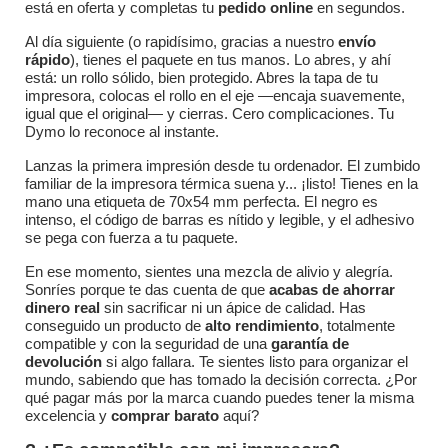
está en oferta y completas tu
pedido online
en segundos.
Al día siguiente (o rapidísimo, gracias a nuestro
envío
rápido
), tienes el paquete en tus manos. Lo abres, y ahí
está: un rollo sólido, bien protegido. Abres la tapa de tu
impresora, colocas el rollo en el eje —encaja suavemente,
igual que el original— y cierras. Cero complicaciones. Tu
Dymo lo reconoce al instante.
Lanzas la primera impresión desde tu ordenador. El zumbido
familiar de la impresora térmica suena y... ¡listo! Tienes en la
mano una etiqueta de 70x54 mm perfecta. El negro es
intenso, el código de barras es nítido y legible, y el adhesivo
se pega con fuerza a tu paquete.
En ese momento, sientes una mezcla de alivio y alegría.
Sonríes porque te das cuenta de que
acabas de ahorrar
dinero real
sin sacrificar ni un ápice de calidad. Has
conseguido un producto de
alto rendimiento
, totalmente
compatible y con la seguridad de una
garantía de
devolución
si algo fallara. Te sientes listo para organizar el
mundo, sabiendo que has tomado la decisión correcta. ¿Por
qué pagar más por la marca cuando puedes tener la misma
excelencia y
comprar barato
aquí?