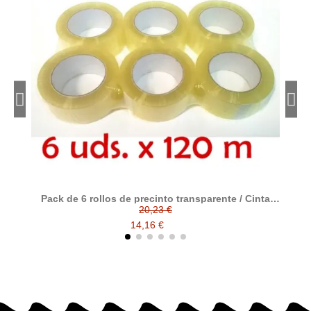
Pack de 6 rollos de precinto transparente / Cinta
P
adhesiva de polipropileno transparente tamaño 120
20,23 €
metros x 48 ancho
14,16 €