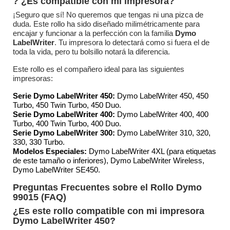
?️ ¿Es compatible con mi impresora?
¡Seguro que sí! No queremos que tengas ni una pizca de
duda. Este rollo ha sido diseñado milimétricamente para
encajar y funcionar a la perfección con la familia
Dymo
LabelWriter
. Tu impresora lo detectará como si fuera el de
toda la vida, pero tu bolsillo notará la diferencia.
Este rollo es el compañero ideal para las siguientes
impresoras:
Serie Dymo LabelWriter 450:
Dymo LabelWriter 450, 450
Turbo, 450 Twin Turbo, 450 Duo.
Serie Dymo LabelWriter 400:
Dymo LabelWriter 400, 400
Turbo, 400 Twin Turbo, 400 Duo.
Serie Dymo LabelWriter 300:
Dymo LabelWriter 310, 320,
330, 330 Turbo.
Modelos Especiales:
Dymo LabelWriter 4XL (para etiquetas
de este tamaño o inferiores), Dymo LabelWriter Wireless,
Dymo LabelWriter SE450.
Preguntas Frecuentes sobre el Rollo Dymo
99015 (FAQ)
¿Es este rollo compatible con mi impresora
Dymo LabelWriter 450?