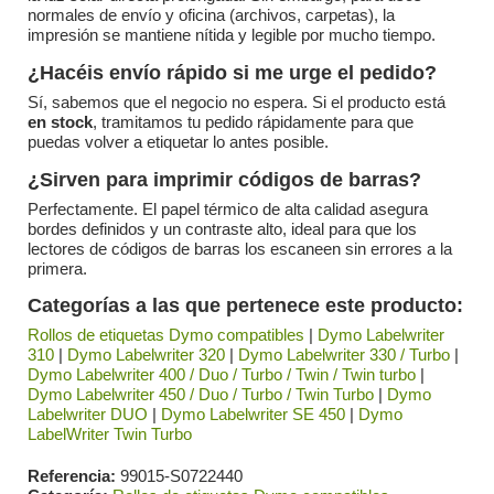
normales de envío y oficina (archivos, carpetas), la
impresión se mantiene nítida y legible por mucho tiempo.
¿Hacéis envío rápido si me urge el pedido?
Sí, sabemos que el negocio no espera. Si el producto está
en stock
, tramitamos tu pedido rápidamente para que
puedas volver a etiquetar lo antes posible.
¿Sirven para imprimir códigos de barras?
Perfectamente. El papel térmico de alta calidad asegura
bordes definidos y un contraste alto, ideal para que los
lectores de códigos de barras los escaneen sin errores a la
primera.
Categorías a las que pertenece este producto:
Rollos de etiquetas Dymo compatibles
|
Dymo Labelwriter
310
|
Dymo Labelwriter 320
|
Dymo Labelwriter 330 / Turbo
|
Dymo Labelwriter 400 / Duo / Turbo / Twin / Twin turbo
|
Dymo Labelwriter 450 / Duo / Turbo / Twin Turbo
|
Dymo
Labelwriter DUO
|
Dymo Labelwriter SE 450
|
Dymo
LabelWriter Twin Turbo
Referencia
99015-S0722440