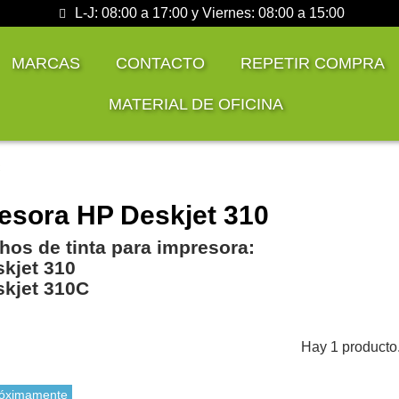
L-J: 08:00 a 17:00 y Viernes: 08:00 a 15:00
MARCAS
CONTACTO
REPETIR COMPRA
MATERIAL DE OFICINA
C
esora HP Deskjet 310
hos de tinta para impresora:
kjet 310
kjet 310C
Hay 1 producto
óximamente