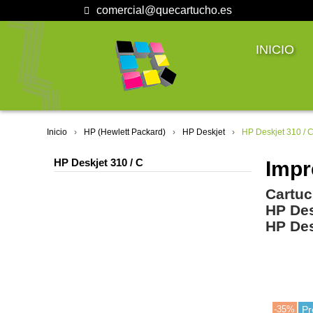
comercial@quecartucho.es
INICIO
Inicio
HP (Hewlett Packard)
HP Deskjet
HP Deskjet 310 / 
HP Deskjet 310 / C
Impr
Cartuc
HP Des
HP Des
-35%
Pr