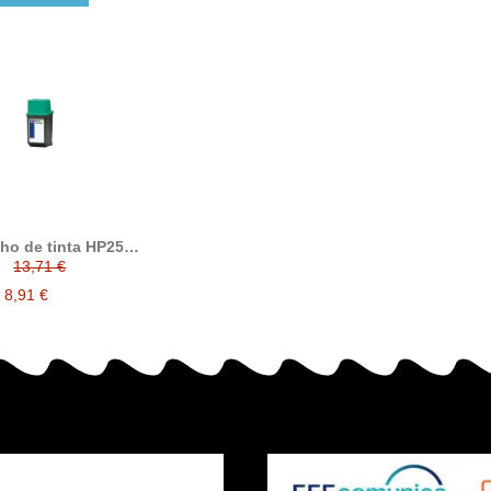
ho de tinta HP25,
patible con hp
13,71 €
25AE, tricolor
8,91 €