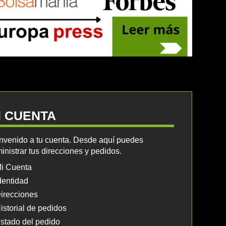
I CUENTA
nvenido a tu cuenta. Desde aquí puedes
inistrar tus direcciones y pedidos.
i Cuenta
dentidad
irecciones
istorial de pedidos
stado del pedido