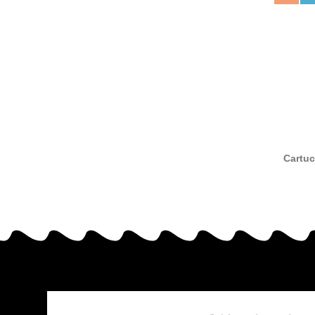
Cartuc
com
516