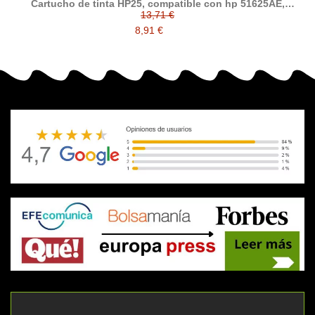
Cartucho de tinta HP25, compatible con hp 51625AE,
tricolor
13,71 €
8,91 €