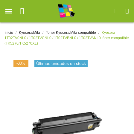
Inicio
Kyocera/Mita
Toner Kyocera/Mita compatible
Kyocera
1T02TV0NL0 / 1T02TVCNL0 / 1T02TVBNL0 / 1T02TVANL0 tóner compatible
(TK5270/TK5270XL)
-30%
Últimas unidades en stock