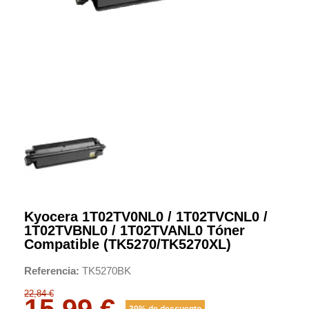
Kyocera 1T02TV0NL0 / 1T02TVCNL0 /
1T02TVBNL0 / 1T02TVANL0 Tóner
Compatible (TK5270/TK5270XL)
Referencia
TK5270BK
22,84 €
15,99 €
30% de descuento