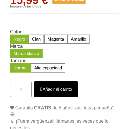
Impuestos incluidos
Color
Negro
Cian
Magenta
Amarillo
Marca
Marca blanca
Tamaño
Normal
Alta capacidad
Añadir al carrito
🛡️ Garantía
GRATIS
de 5 años “anti letra pequeña”
😃
📱 ¡Fuera vergüenza!: llámanos las veces que lo
necesites