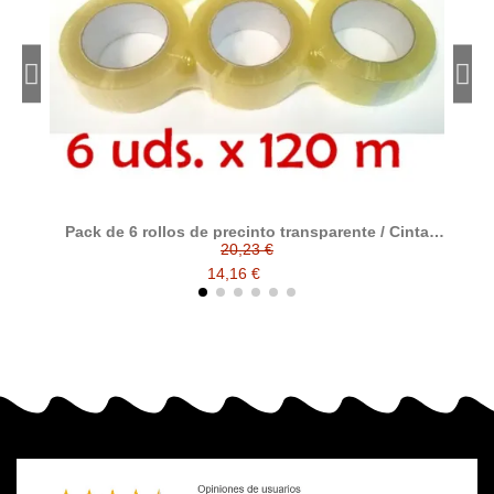
Pack de 6 rollos de precinto transparente / Cinta
P
adhesiva de polipropileno transparente tamaño 120
20,23 €
metros x 48 ancho
14,16 €