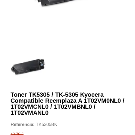
Toner TK5305 / TK-5305 Kyocera
Compatible Reemplaza A 1T02VM0NL0 /
1T02VMCNL0 / 1T02VMBNL0 /
1T02VMANL0
Referencia
TK5305BK
40,76 €