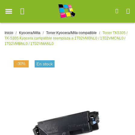
Inicio
Kyocera/Mita
Toner Kyocera/Mita compatible
Toner TK5305 /
TK-5305 Kyocera compatible reemplaza a 1T02VM0NL0 / 1T02VMCNL0 /
1T02VMBNL0 / 1T02VMANL0
-30%
En stock