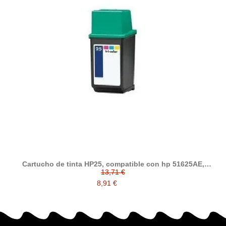
Cartucho de tinta HP25, compatible con hp 51625AE,
tricolor
13,71 €
8,91 €