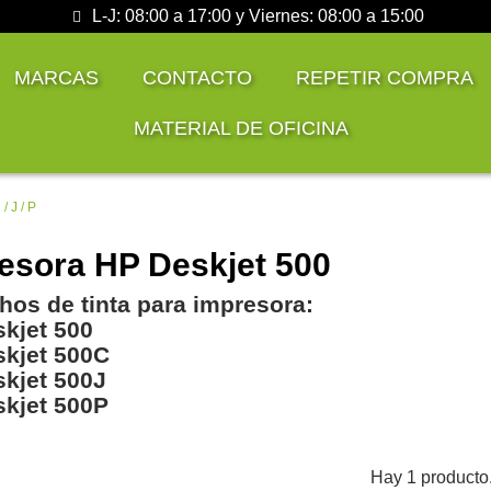
L-J: 08:00 a 17:00 y Viernes: 08:00 a 15:00
MARCAS
CONTACTO
REPETIR COMPRA
MATERIAL DE OFICINA
/ J / P
esora HP Deskjet 500
hos de tinta para impresora:
kjet 500
kjet 500C
kjet 500J
kjet 500P
Hay 1 producto