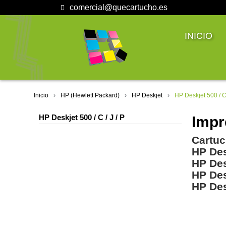
comercial@quecartucho.es
INICIO
Inicio
HP (Hewlett Packard)
HP Deskjet
HP Deskjet 500 / C 
HP Deskjet 500 / C / J / P
Impr
Cartuc
HP Des
HP Des
HP Des
HP Des