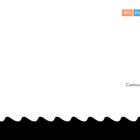
-35%
Pr
Cartuc
com
516