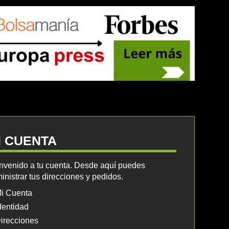
I CUENTA
nvenido a tu cuenta. Desde aquí puedes
inistrar tus direcciones y pedidos.
i Cuenta
dentidad
irecciones