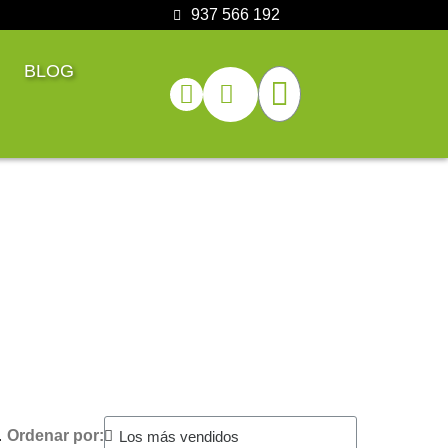
937 566 192
BLOG
.
Ordenar por: