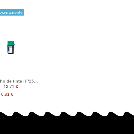
óximamente
ho de tinta HP25,
patible con hp
13,71 €
25AE, tricolor
8,91 €