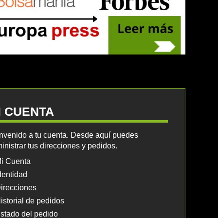
I CUENTA
nvenido a tu cuenta. Desde aquí puedes
inistrar tus direcciones y pedidos.
i Cuenta
dentidad
irecciones
istorial de pedidos
stado del pedido