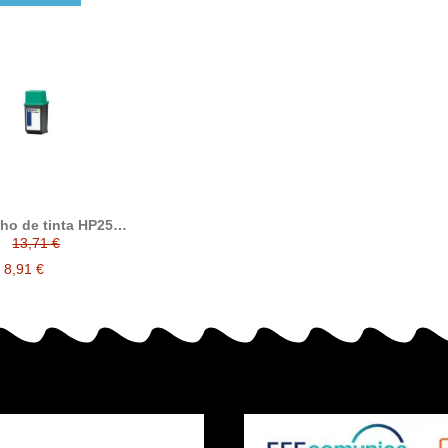
ho de tinta HP25,
patible con hp
13,71 €
25AE, tricolor
8,91 €