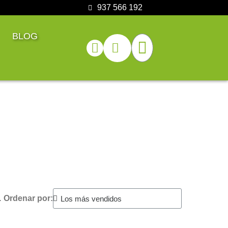
937 566 192
BLOG
.
Ordenar por: