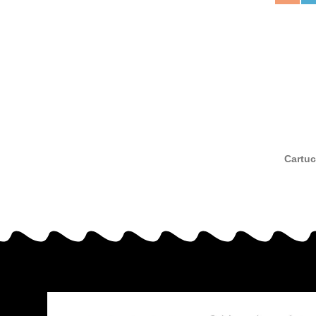
Cartuc
com
516