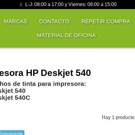
L-J: 08:00 a 17:00 y Viernes: 08:00 a 15:00
MARCAS
CONTACTO
REPETIR COMPRA
MATERIAL DE OFICINA
C
esora HP Deskjet 540
hos de tinta para impresora:
kjet 540
kjet 540C
Hay 1 producto
óximamente