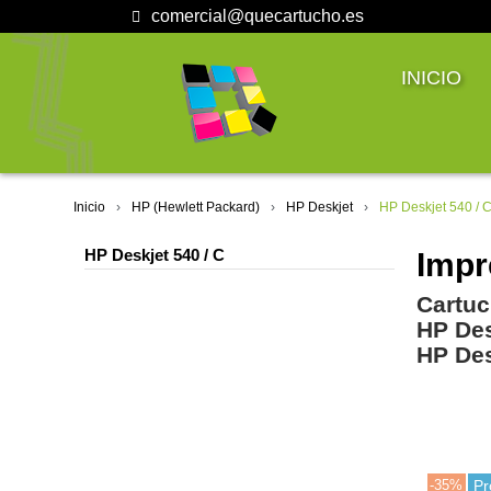
comercial@quecartucho.es
INICIO
Inicio
HP (Hewlett Packard)
HP Deskjet
HP Deskjet 540 / 
HP Deskjet 540 / C
Impr
Cartuc
HP Des
HP Des
-35%
Pr