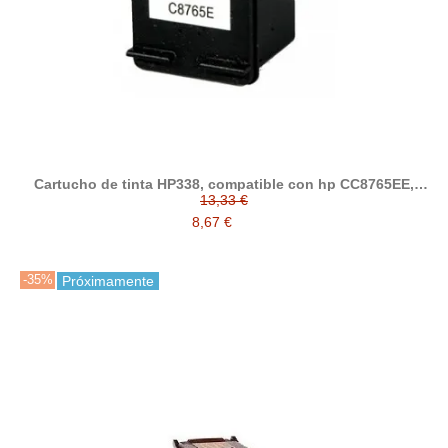
Cartucho de tinta HP338, compatible con hp CC8765EE,
negro
13,33 €
8,67 €
-35%
Próximamente