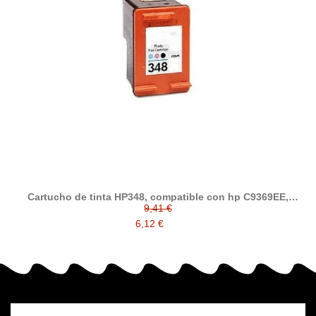
Cartucho de tinta HP348, compatible con hp C9369EE,
Photo
9,41 €
6,12 €