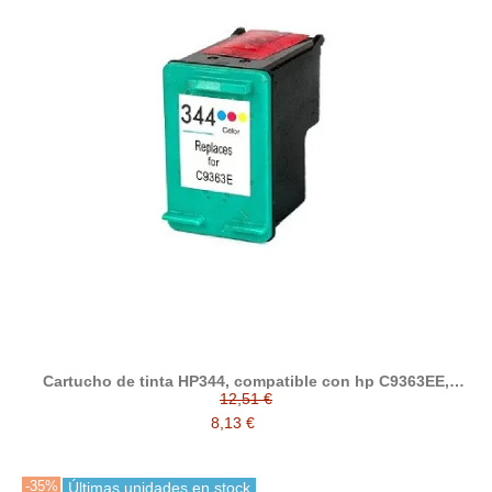
Cartucho de tinta HP344, compatible con hp C9363EE,
tricolor
12,51 €
8,13 €
-35%
Últimas unidades en stock