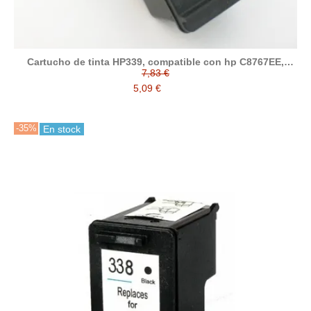
Cartucho de tinta HP339, compatible con hp C8767EE,
negro
7,83 €
5,09 €
-35%
En stock